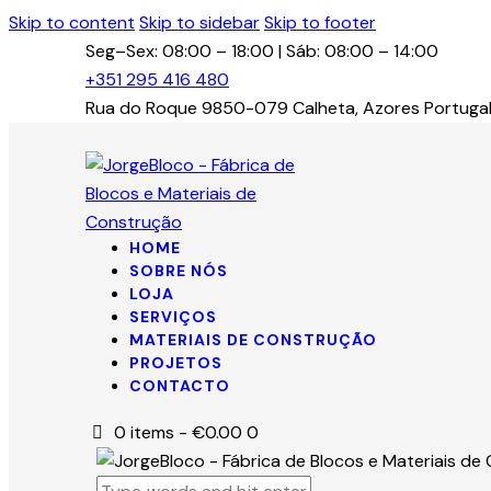
Skip to content
Skip to sidebar
Skip to footer
Seg–Sex: 08:00 – 18:00 | Sáb: 08:00 – 14:00
+351 295 416 480
Rua do Roque 9850-079 Calheta, Azores Portuga
Email
LinkedIn
Facebook
HOME
SOBRE NÓS
LOJA
SERVIÇOS
MATERIAIS DE CONSTRUÇÃO
PROJETOS
CONTACTO
0 items
-
€0.00
0