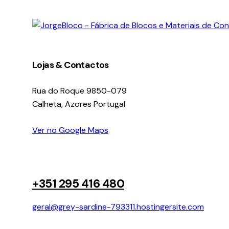
facebook-
instagram
linkedin
1
Lojas & Contactos
Rua do Roque 9850-079
Calheta, Azores Portugal
Ver no Google Maps
+351 295 416 480
geral@grey-sardine-793311.hostingersite.com