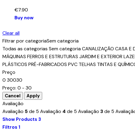
€
7.90
Buy now
Clear all
Filtrar por categoria
Sem categoria
Todas as categorias
Sem categoria
CANALIZAÇÃO
CASA E
MÁQUINAS
FERROS E ESTRUTURAS
JARDIM E EXTERIOR
LAZE
PLÁSTICOS
PRÉ-FABRICADOS
PVC
TELHAS
TINTAS E QUÍMIC
Preço
0
30
0
30
Preço:
0 - 30
Avaliação
Avaliação
5
de 5
Avaliação
4
de 5
Avaliação
3
de 5
Avaliaç
Show Products
3
Filtros
1