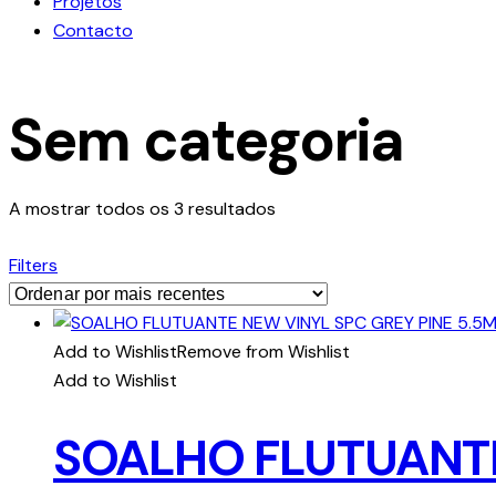
Projetos
Contacto
facebook-
instagram
linkedin
Sem categoria
1
Ordenado
A mostrar todos os 3 resultados
por
mais
Filters
recentes
Add to Wishlist
Remove from Wishlist
Add to Wishlist
SOALHO FLUTUANTE