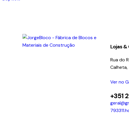
Lojas &
Rua do 
Calheta,
Ver no 
+351 
geral@gr
793311.h