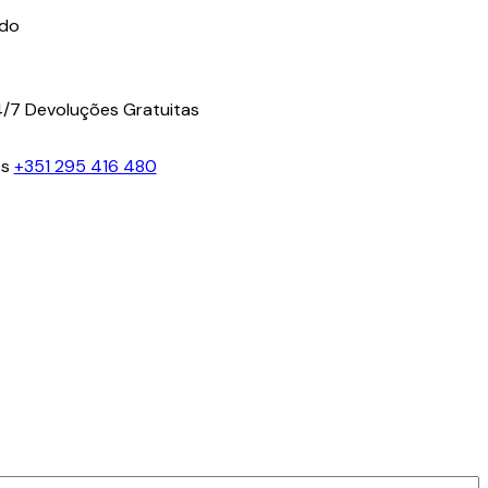
ido
4/7
Devoluções Gratuitas
os
+351 295 416 480