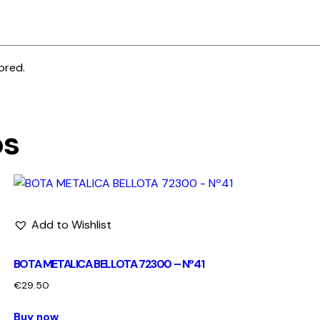
ored.
os
Add to Wishlist
BOTA METALICA BELLOTA 72300 – Nº41
€
29.50
Buy now