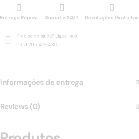
Entrega Rápida
Suporte 24/7
Devoluções Gratuitas
Precisa de ajuda? Ligue-nos
+351 295 416 480
Informações de entrega
Reviews (0)
Produtos