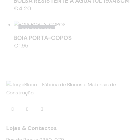
BOLSA RESISTENTE A AGUA 10L 19X48CM
€
4.20
OUT OF STOCK
BOIA PORTA-COPOS
€
1.95
Lojas & Contactos
Rua do Roque 9850-079