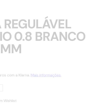
 REGULÁVEL
IO 0.8 BRANCO
0MM
ros com a Klarna.
Mais informações.
m Wishlist