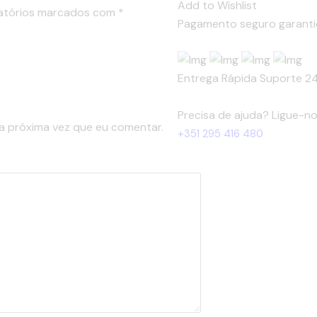
REGULÁVEL
Add to Wishlist
atórios marcados com
*
ALUMINIO
Pagamento seguro garant
0.8
BRANCO
170X190MM
Entrega Rápida
Suporte 2
Precisa de ajuda? Ligue-n
a próxima vez que eu comentar.
+351 295 416 480