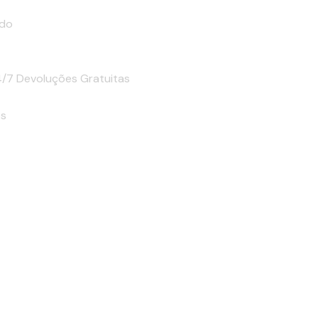
ido
4/7
Devoluções Gratuitas
os