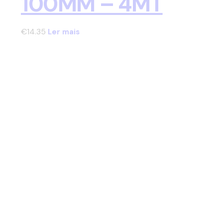
100MM – 4MT
€
14.35
Ler mais