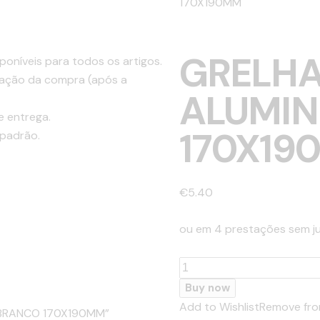
170X190MM
GRELHA
poníveis para todos os artigos.
ização da compra (após a
ALUMIN
e entrega.
170X19
 padrão.
€
5.40
ou em 4 prestações sem ju
Quantidade
de
Buy now
GRELHA
Add to Wishlist
Remove fro
.8 BRANCO 170X190MM”