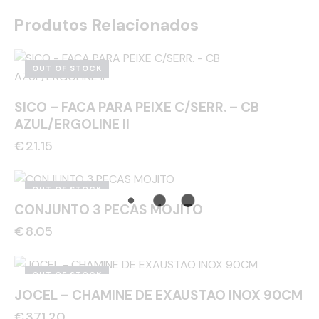
Produtos Relacionados
OUT OF STOCK
SICO – FACA PARA PEIXE C/SERR. – CB
AZUL/ERGOLINE II
€
21.15
OUT OF STOCK
CONJUNTO 3 PECAS MOJITO
€
8.05
OUT OF STOCK
JOCEL – CHAMINE DE EXAUSTAO INOX 90CM
€
371.20