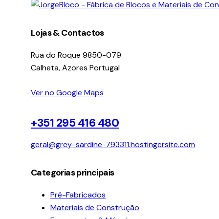
facebook-
instagram
linkedin
1
Lojas & Contactos
Rua do Roque 9850-079
Calheta, Azores Portugal
Ver no Google Maps
+351 295 416 480
geral@grey-sardine-793311.hostingersite.com
Categorias principais
Pré-Fabricados
Materiais de Construção