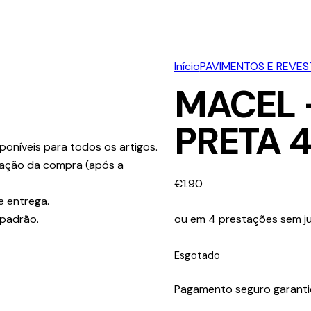
Início
PAVIMENTOS E REVE
MACEL 
PRETA 
poníveis para todos os artigos.
ização da compra (após a
€
1.90
e entrega.
 padrão.
ou em 4 prestações sem ju
Esgotado
Pagamento seguro garant