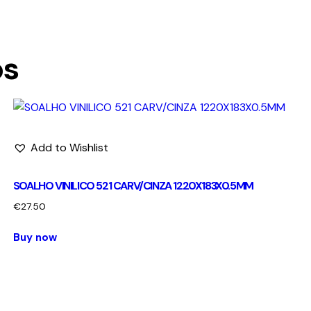
os
Add to Wishlist
SOALHO VINILICO 521 CARV/CINZA 1220X183X0.5MM
€
27.50
Buy now