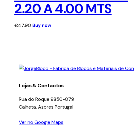
2.20 A 4.00 MTS
€
47.90
Buy now
facebook-
instagram
linkedin
1
Lojas & Contactos
Rua do Roque 9850-079
Calheta, Azores Portugal
Ver no Google Maps