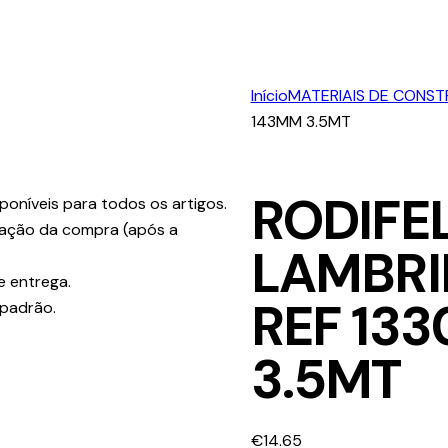
Início
MATERIAIS DE CONS
143MM 3.5MT
RODIFEL
poníveis para todos os artigos.
ização da compra (após a
LAMBRI
e entrega.
REF 133
 padrão.
3.5MT
€
14.65