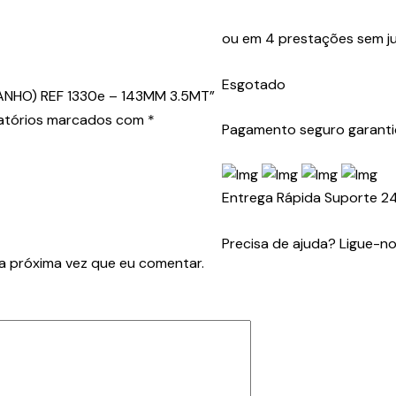
ou em 4 prestações sem ju
Esgotado
STANHO) REF 1330e – 143MM 3.5MT”
atórios marcados com
*
Pagamento seguro garant
Entrega Rápida
Suporte 2
Precisa de ajuda? Ligue-n
a próxima vez que eu comentar.