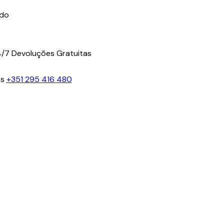
ido
4/7
Devoluções Gratuitas
os
+351 295 416 480