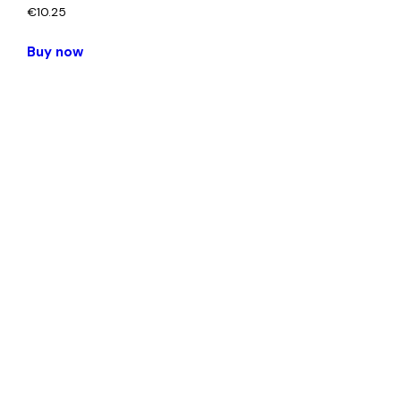
€
10.25
Buy now