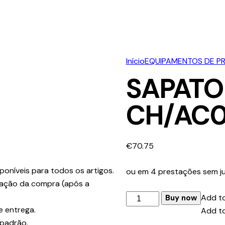
Início
EQUIPAMENTOS DE P
SAPATO
CH/AC0
€
70.75
poníveis para todos os artigos.
ou em 4 prestações sem ju
ização da compra (após a
Quantidade
Add to
Buy now
e entrega.
de
Add to
 padrão.
SAPATO