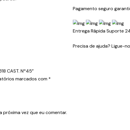
TALAN
Pagamento seguro garant
OUTDOOR
CH/AC0318
CAST.
Entrega Rápida
Suporte 2
Nº45
Precisa de ajuda? Ligue-n
318 CAST. Nº45”
atórios marcados com
*
a próxima vez que eu comentar.