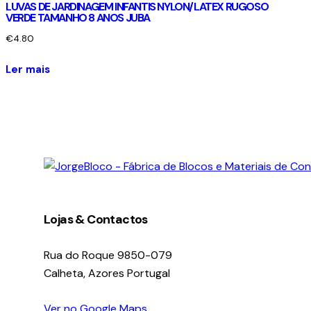
LUVAS DE JARDINAGEM INFANTIS NYLON/LATEX RUGOSO
VERDE TAMANHO 8 ANOS JUBA
€
4.80
Ler mais
facebook-
instagram
linkedin
1
Lojas & Contactos
Rua do Roque 9850-079
Calheta, Azores Portugal
Ver no Google Maps