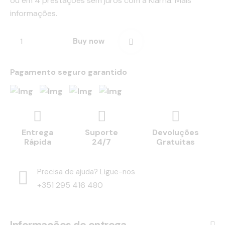
ou em 4 prestações sem juros com a Klarna.
Mais
informações.
Buy now
Remo
Pagamento seguro garantido
ve
from
Entrega
Suporte
Devoluções
Wishli
Rápida
24/7
Gratuitas
st
Precisa de ajuda? Ligue-nos
+351 295 416 480
Informações de entrega