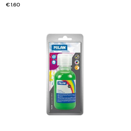
€
1.60