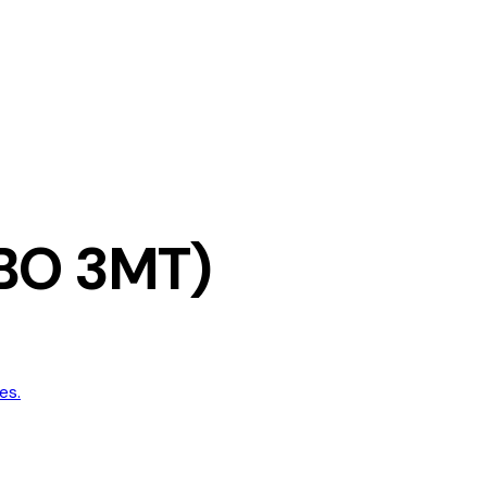
BO 3MT)
es.