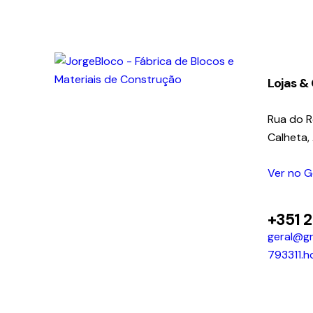
Lojas &
Rua do 
Calheta,
Ver no 
+351 
geral@gr
793311.h