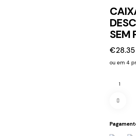
CAIX
DESC
SEM 
€
28.35
ou em 4 pr
Quantidad
de
CAIXA
DE
50
Remov
LUVAS
Pagamento
DESCARTÁ
e from