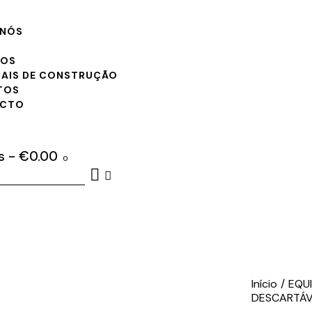
 NÓS
ÇOS
IAIS DE CONSTRUÇÃO
TOS
ACTO
s
-
€0.00
0
Início
EQU
DESCARTÁVE