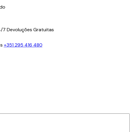
ido
4/7
Devoluções Gratuitas
os
+351 295 416 480