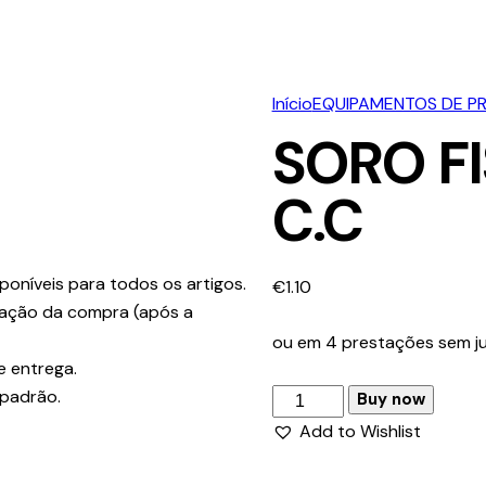
Início
EQUIPAMENTOS DE P
SORO F
C.C
poníveis para todos os artigos.
€
1.10
ização da compra (após a
ou em 4 prestações sem ju
e entrega.
 padrão.
Buy now
Add to Wishlist