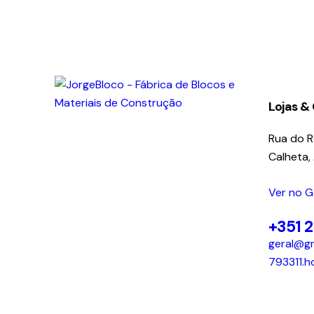
Lojas &
Rua do 
Calheta,
Ver no 
+351 
geral@gr
793311.h