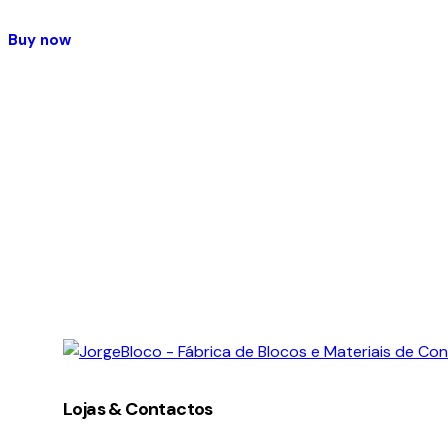
Buy now
facebook-
instagram
linkedin
1
Lojas & Contactos