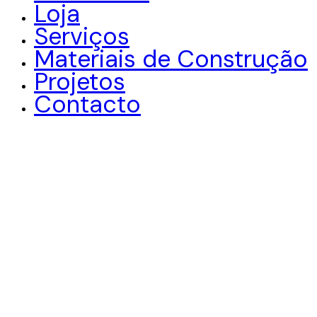
Loja
Serviços
Materiais de Construção
Projetos
Contacto
facebook-
instagram
linkedin
1