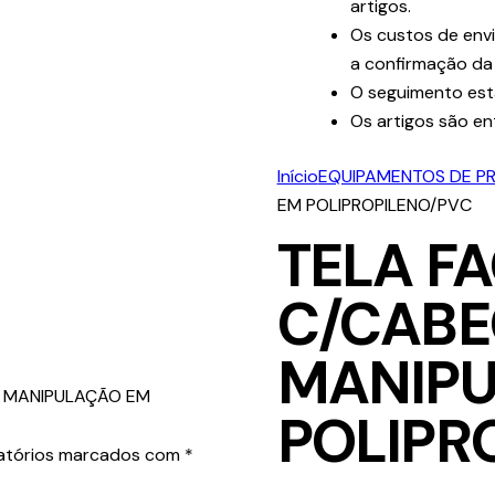
artigos.
Os custos de envi
a confirmação da
O seguimento est
Os artigos são en
Início
EQUIPAMENTOS DE P
EM POLIPROPILENO/PVC
TELA FA
C/CABE
MANIPU
DE MANIPULAÇÃO EM
POLIPR
atórios marcados com
*