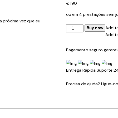
€
1.90
ou em 4 prestações sem ju
a próxima vez que eu
Quantidade
Add to
Buy now
de
Add to
TELA
FACIAL
Pagamento seguro garant
EM
PET
C/CABEÇA
Entrega Rápida
Suporte 2
DE
MANIPULAÇÃO
Precisa de ajuda? Ligue-n
EM
POLIPROPILENO/PVC