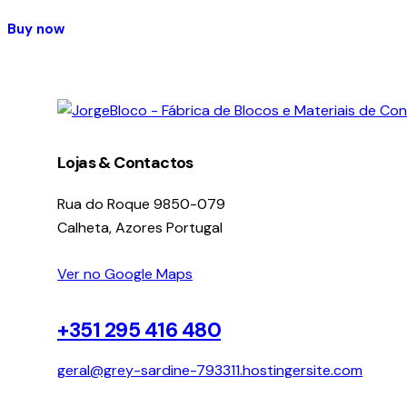
Buy now
facebook-
instagram
linkedin
1
Lojas & Contactos
Rua do Roque 9850-079
Calheta, Azores Portugal
Ver no Google Maps
+351 295 416 480
geral@grey-sardine-793311.hostingersite.com