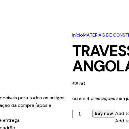
Início
MATERIAIS DE CONS
TRAVES
ANGOLA
€
8.50
poníveis para todos os artigos.
ou em 4 prestações sem ju
ização da compra (após a
Quantidade
Add to
Buy now
e entrega.
de
Add to
 padrão.
TRAVESSA