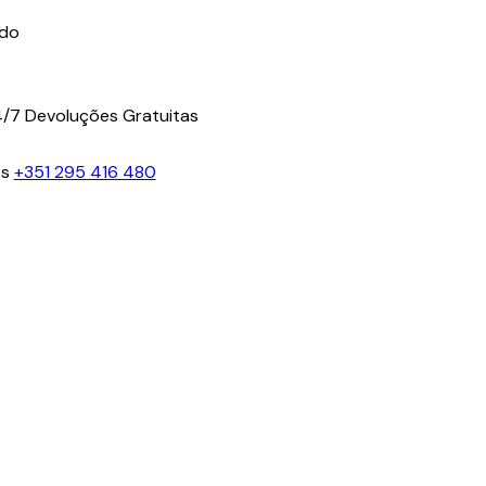
ido
4/7
Devoluções Gratuitas
os
+351 295 416 480