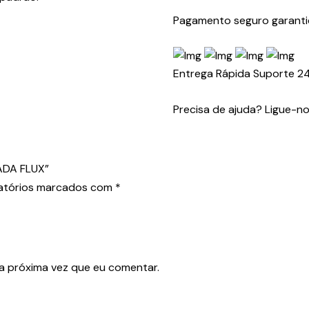
ANDAIME
Pagamento seguro garant
ANGOLA
PINTADA
FLUX
Entrega Rápida
Suporte 2
Precisa de ajuda? Ligue-n
ADA FLUX”
atórios marcados com
*
a próxima vez que eu comentar.