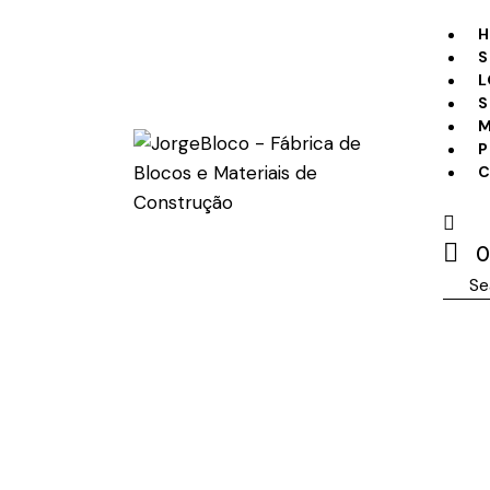
S
L
S
M
P
0
Sear