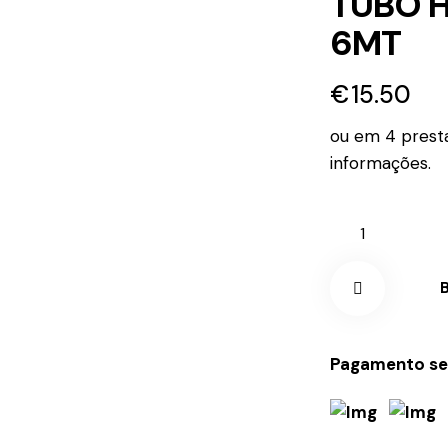
TUBO H
6MT
€
15.50
ou em 4 prest
informações.
Quantidade
de
TUBO
HIDRONIL
3/4"
Remove
VL1
Pagamento se
6MT
from