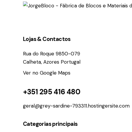
facebook-
instagram
linkedin
1
Lojas & Contactos
Rua do Roque 9850-079
Calheta, Azores Portugal
Ver no Google Maps
+351 295 416 480
geral@grey-sardine-793311.hostingersite.com
Categorias principais