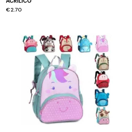
ACRILICO
€
2.70