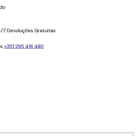
ido
4/7
Devoluções Gratuitas
os
+351 295 416 480