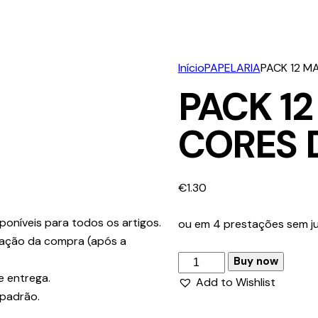
Início
PAPELARIA
PACK 12 M
PACK 1
CORES 
€
1.30
poníveis para todos os artigos.
ou em 4 prestações sem ju
ização da compra (após a
Buy now
e entrega.
Add to Wishlist
 padrão.