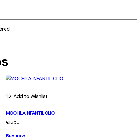
ored.
os
Add to Wishlist
MOCHILA INFANTIL CLIO
€
16.50
Buy now