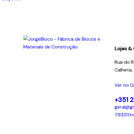
Lojas &
Rua do 
Calheta,
Ver no 
+351 
geral@gr
793311.h